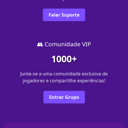
Falar Suporte
👥 Comunidade VIP
1000+
Junte-se a uma comunidade exclusiva de
jogadores e compartilhe experiências!
Entrar Grupo