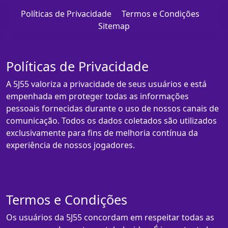
Políticas de Privacidade
Termos e Condições
Sitemap
Políticas de Privacidade
A 5J55 valoriza a privacidade de seus usuários e está
empenhada em proteger todas as informações
pessoais fornecidas durante o uso de nossos canais de
comunicação. Todos os dados coletados são utilizados
exclusivamente para fins de melhoria contínua da
experiência de nossos jogadores.
Termos e Condições
Os usuários da 5J55 concordam em respeitar todas as