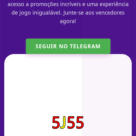
acesso a promoções incríveis e uma experiência
de jogo inigualável. Junte-se aos vencedores
agora!
SEGUIR NO TELEGRAM