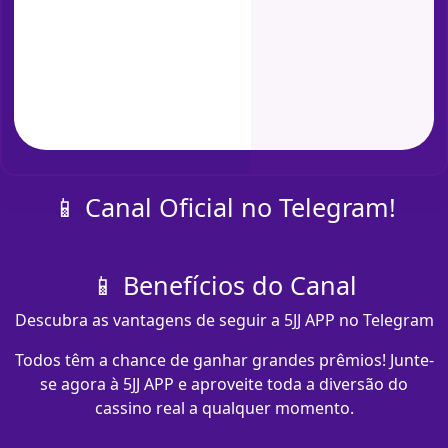
📱 Canal Oficial no Telegram!
📱 Benefícios do Canal
Descubra as vantagens de seguir a 5JJ APP no Telegram
Todos têm a chance de ganhar grandes prêmios! Junte-
se agora à 5JJ APP e aproveite toda a diversão do
cassino real a qualquer momento.