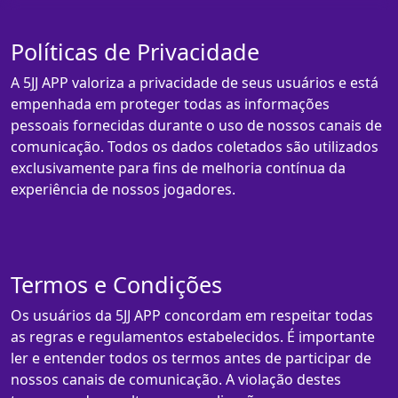
Políticas de Privacidade
A 5JJ APP valoriza a privacidade de seus usuários e está
empenhada em proteger todas as informações
pessoais fornecidas durante o uso de nossos canais de
comunicação. Todos os dados coletados são utilizados
exclusivamente para fins de melhoria contínua da
experiência de nossos jogadores.
Termos e Condições
Os usuários da 5JJ APP concordam em respeitar todas
as regras e regulamentos estabelecidos. É importante
ler e entender todos os termos antes de participar de
nossos canais de comunicação. A violação destes