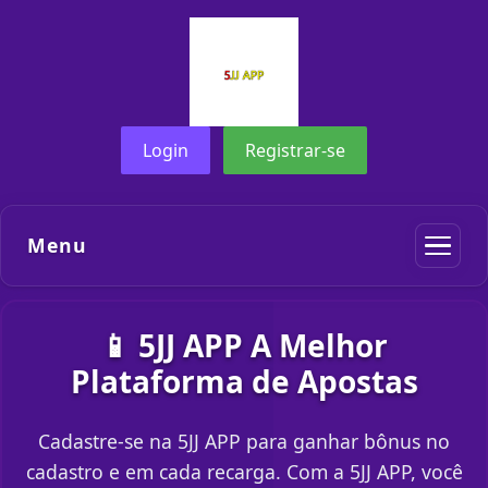
Login
Registrar-se
Menu
📱 5JJ APP A Melhor
Plataforma de Apostas
Cadastre-se na 5JJ APP para ganhar bônus no
cadastro e em cada recarga. Com a 5JJ APP, você