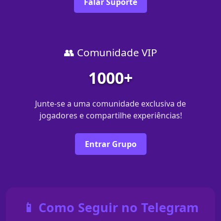
Falar Suporte
👥 Comunidade VIP
1000+
Junte-se a uma comunidade exclusiva de
jogadores e compartilhe experiências!
Entrar Grupo
📱 Como Seguir no Telegram