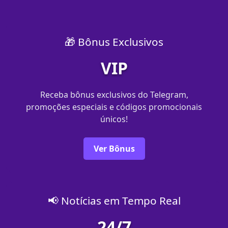
🎁 Bônus Exclusivos
VIP
Receba bônus exclusivos do Telegram,
promoções especiais e códigos promocionais
únicos!
Ver Bônus
📢 Notícias em Tempo Real
24/7