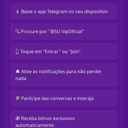
📱 Baixe o app Telegram no seu dispositivo
🔍 Procure por "@5U VipOficial"
👆 Toque em "Entrar" ou "Join"
🔔 Ative as notificações para não perder
nada
💬 Participe das conversas e interaja
🎁 Receba bônus exclusivos
automaticamente