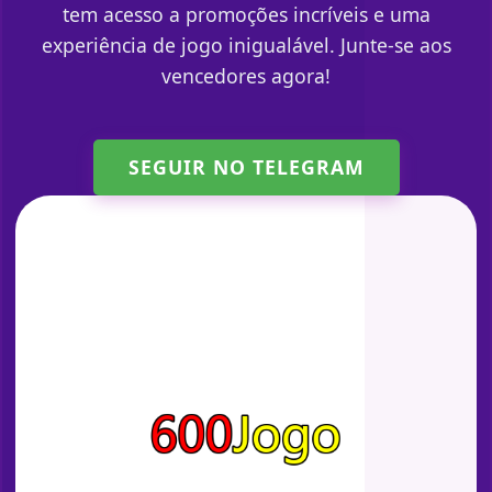
tem acesso a promoções incríveis e uma
experiência de jogo inigualável. Junte-se aos
vencedores agora!
SEGUIR NO TELEGRAM