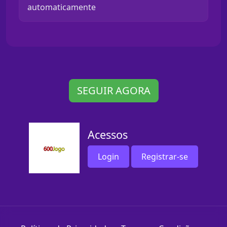
automaticamente
SEGUIR AGORA
Acessos
Login
Registrar-se