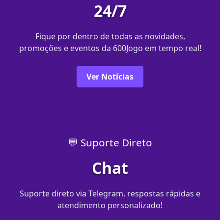
24/7
Fique por dentro de todas as novidades,
promoções e eventos da 600Jogo em tempo real!
Ver Notícias
💬 Suporte Direto
Chat
Suporte direto via Telegram, respostas rápidas e
atendimento personalizado!