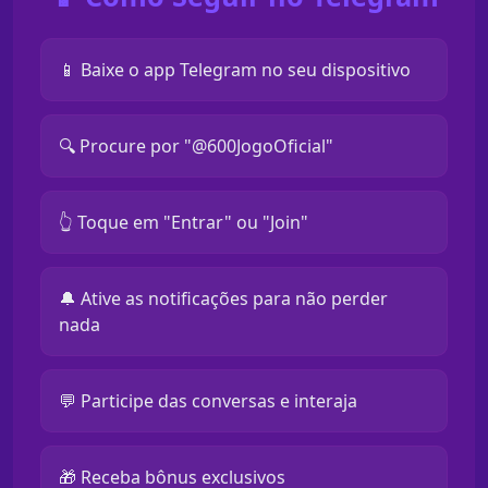
📱 Baixe o app Telegram no seu dispositivo
🔍 Procure por "@600JogoOficial"
👆 Toque em "Entrar" ou "Join"
🔔 Ative as notificações para não perder
nada
💬 Participe das conversas e interaja
🎁 Receba bônus exclusivos