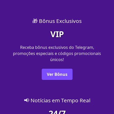
🎁 Bônus Exclusivos
VIP
Receba bônus exclusivos do Telegram,
promoções especiais e códigos promocionais
únicos!
Ver Bônus
📢 Notícias em Tempo Real
24/7