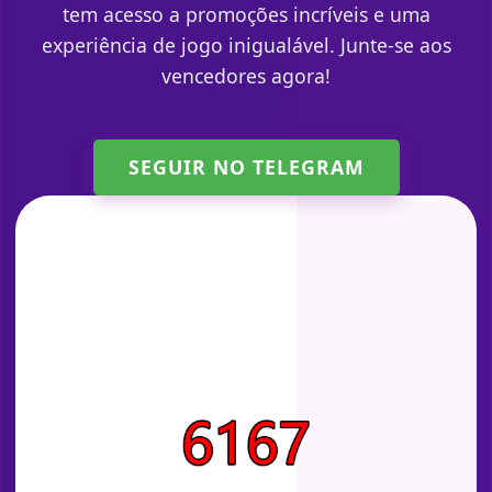
tem acesso a promoções incríveis e uma
experiência de jogo inigualável. Junte-se aos
vencedores agora!
SEGUIR NO TELEGRAM