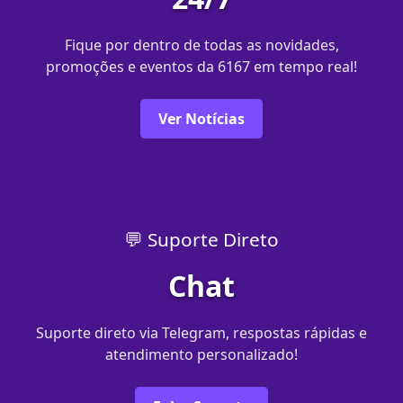
Fique por dentro de todas as novidades,
promoções e eventos da 6167 em tempo real!
Ver Notícias
💬 Suporte Direto
Chat
Suporte direto via Telegram, respostas rápidas e
atendimento personalizado!