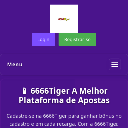
Login
Registrar-se
Menu
📱 6666Tiger A Melhor
Plataforma de Apostas
Cadastre-se na 6666Tiger para ganhar bônus no
cadastro e em cada recarga. Com a 6666Tiger,