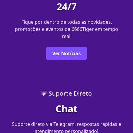
24/7
Fique por dentro de todas as novidades,
promoções e eventos da 6666Tiger em tempo
real!
Ver Notícias
💬 Suporte Direto
Chat
Suporte direto via Telegram, respostas rápidas e
atendimento personalizado!