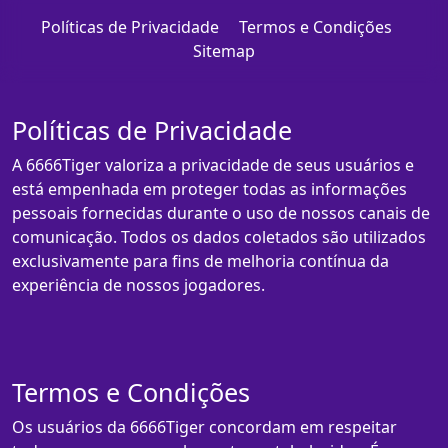
Políticas de Privacidade
Termos e Condições
Sitemap
Políticas de Privacidade
A 6666Tiger valoriza a privacidade de seus usuários e
está empenhada em proteger todas as informações
pessoais fornecidas durante o uso de nossos canais de
comunicação. Todos os dados coletados são utilizados
exclusivamente para fins de melhoria contínua da
experiência de nossos jogadores.
Termos e Condições
Os usuários da 6666Tiger concordam em respeitar