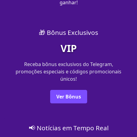
ganhar!
🎁 Bônus Exclusivos
VIP
Receba bônus exclusivos do Telegram,
promoções especiais e códigos promocionais
únicos!
Ver Bônus
📢 Notícias em Tempo Real