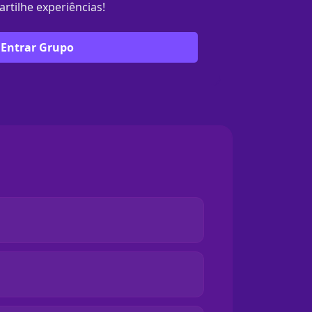
rtilhe experiências!
Entrar Grupo