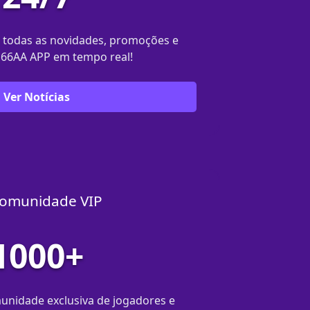
e todas as novidades, promoções e
 66AA APP em tempo real!
Ver Notícias
Comunidade VIP
1000+
unidade exclusiva de jogadores e