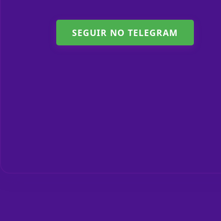
SEGUIR NO TELEGRAM