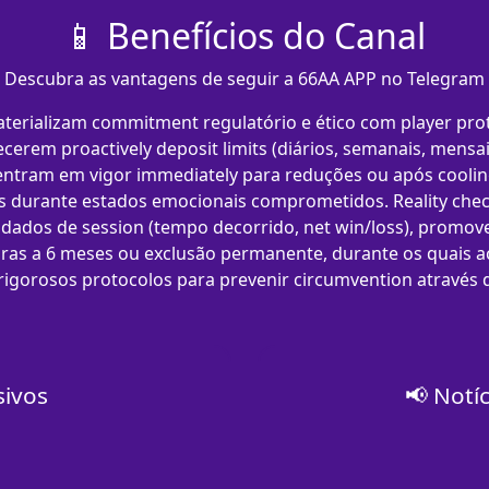
📱 Benefícios do Canal
Descubra as vantagens de seguir a 66AA APP no Telegram
terializam commitment regulatório e ético com player prot
rem proactively deposit limits (diários, semanais, mensais)
s entram em vigor immediately para reduções ou após coolin
s durante estados emocionais comprometidos. Reality che
 dados de session (tempo decorrido, net win/loss), promov
ras a 6 meses ou exclusão permanente, durante os quais 
gorosos protocolos para prevenir circumvention através de
sivos
📢 Notí