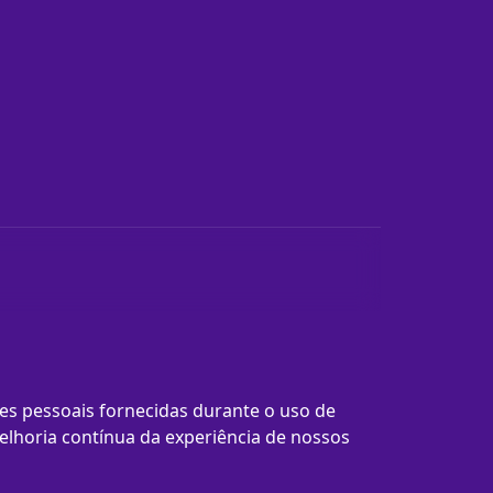
es pessoais fornecidas durante o uso de
elhoria contínua da experiência de nossos