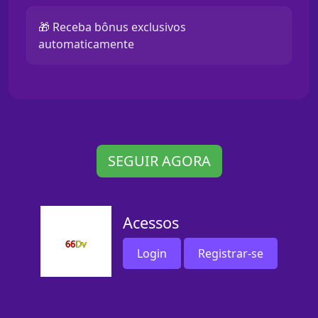
🎁 Receba bônus exclusivos
automaticamente
SEGUIR AGORA
Acessos
Login
Registrar-se