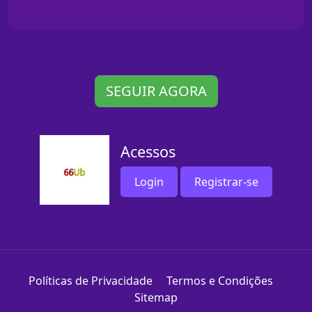
SEGUIR AGORA
Acessos
Login
Registrar-se
Políticas de Privacidade
Termos e Condições
Sitemap