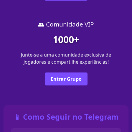
👥 Comunidade VIP
1000+
Junte-se a uma comunidade exclusiva de
jogadores e compartilhe experiências!
Entrar Grupo
📱 Como Seguir no Telegram