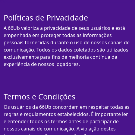
Políticas de Privacidade
A 66Ub valoriza a privacidade de seus usuários e está
empenhada em proteger todas as informações
pessoais fornecidas durante o uso de nossos canais de
comunicação. Todos os dados coletados são utilizados
exclusivamente para fins de melhoria contínua da
experiência de nossos jogadores.
Termos e Condições
Os usuários da 66Ub concordam em respeitar todas as
regras e regulamentos estabelecidos. É importante ler
e entender todos os termos antes de participar de
nossos canais de comunicação. A violação destes