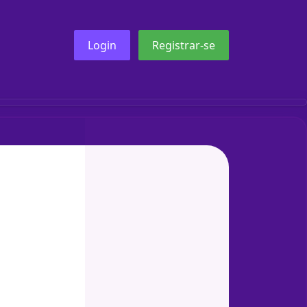
Login
Registrar-se