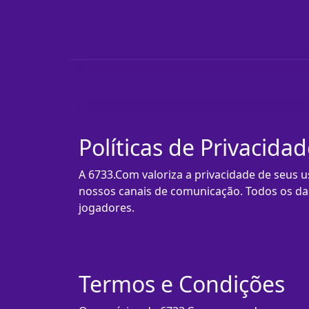
Políticas de Privacida
A 6733.Com valoriza a privacidade de seus 
nossos canais de comunicação. Todos os dad
jogadores.
Termos e Condições