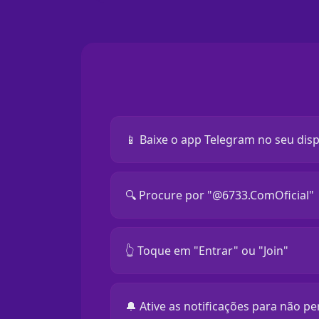
📱 Baixe o app Telegram no seu disp
🔍 Procure por "@6733.ComOficial"
👆 Toque em "Entrar" ou "Join"
🔔 Ative as notificações para não p