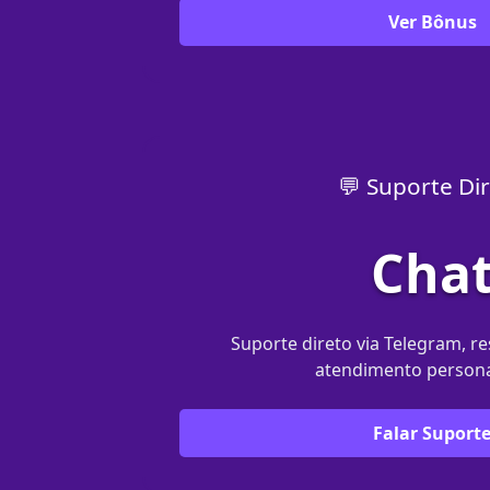
Ver Bônus
💬 Suporte Di
Cha
Suporte direto via Telegram, r
atendimento persona
Falar Suport