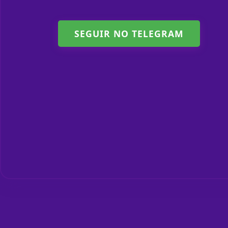
SEGUIR NO TELEGRAM