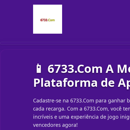
📱 6733.Com A M
Plataforma de A
Cadastre-se na 6733.Com para ganhar 
cada recarga. Com a 6733.Com, você t
incríveis e uma experiência de jogo inig
vencedores agora!