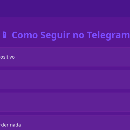
📱 Como Seguir no Telegram
ositivo
erder nada