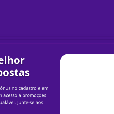
elhor
postas
bônus no cadastro e em
em acesso a promoções
ualável. Junte-se aos