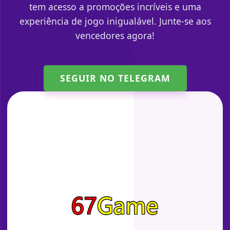
tem acesso a promoções incríveis e uma
experiência de jogo inigualável. Junte-se aos
vencedores agora!
SEGUIR NO TELEGRAM