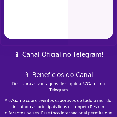
📱 Canal Oficial no Telegram!
📱 Benefícios do Canal
Descubra as vantagens de seguir a 67Game no
Telegram
A 67Game cobre eventos esportivos de todo o mundo,
incluindo as principais ligas e competições em
diferentes países. Esse foco internacional permite que