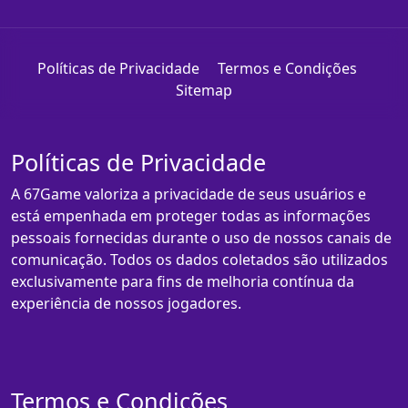
Políticas de Privacidade
Termos e Condições
Sitemap
Políticas de Privacidade
A 67Game valoriza a privacidade de seus usuários e
está empenhada em proteger todas as informações
pessoais fornecidas durante o uso de nossos canais de
comunicação. Todos os dados coletados são utilizados
exclusivamente para fins de melhoria contínua da
experiência de nossos jogadores.
Termos e Condições