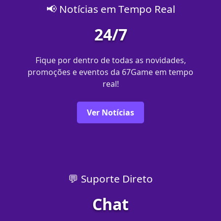
📢 Notícias em Tempo Real
24/7
Fique por dentro de todas as novidades,
promoções e eventos da 67Game em tempo
real!
Ver Notícias
💬 Suporte Direto
Chat