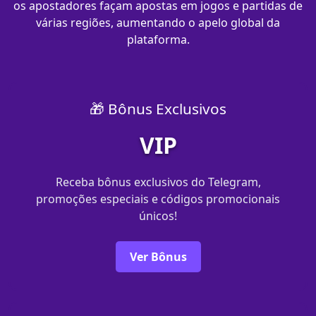
os apostadores façam apostas em jogos e partidas de
várias regiões, aumentando o apelo global da
plataforma.
🎁 Bônus Exclusivos
VIP
Receba bônus exclusivos do Telegram,
promoções especiais e códigos promocionais
únicos!
Ver Bônus