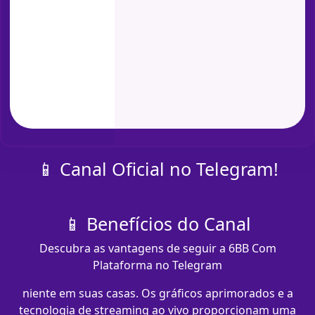
📱 Canal Oficial no Telegram!
📱 Benefícios do Canal
Descubra as vantagens de seguir a 6BB Com
Plataforma no Telegram
niente em suas casas. Os gráficos aprimorados e a
tecnologia de streaming ao vivo proporcionam uma