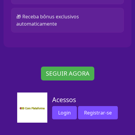
🎁 Receba bônus exclusivos
automaticamente
SEGUIR AGORA
Acessos
Login
Registrar-se