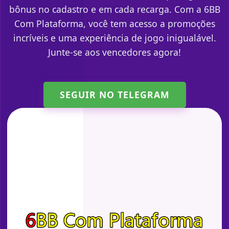
bônus no cadastro e em cada recarga. Com a 6BB
Com Plataforma, você tem acesso a promoções
incríveis e uma experiência de jogo inigualável.
Junte-se aos vencedores agora!
SEGUIR NO TELEGRAM