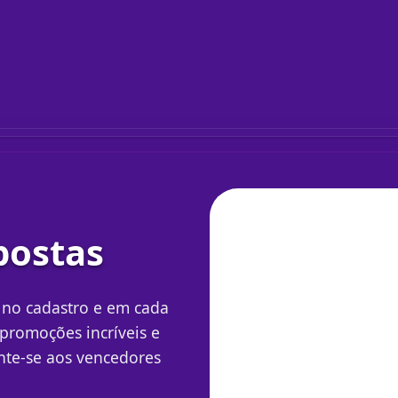
postas
 no cadastro e em cada
promoções incríveis e
unte-se aos vencedores