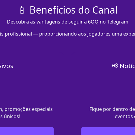
📱 Benefícios do Canal
Descubra as vantagens de seguir a 6QQ no Telegram
s profissional — proporcionando aos jogadores uma experiê
sivos
📢 Notí
m, promoções especiais
Fique por dentro d
s únicos!
eventos 