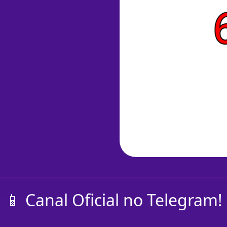
📱 Canal Oficial no Telegram!