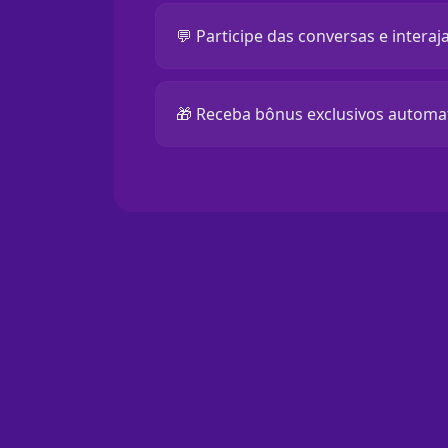
💬 Participe das conversas e interaj
🎁 Receba bônus exclusivos autom