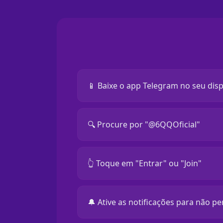
📱 Baixe o app Telegram no seu disp
🔍 Procure por "@6QQOficial"
👆 Toque em "Entrar" ou "Join"
🔔 Ative as notificações para não p