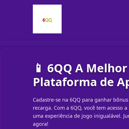
📱 6QQ A Melhor
Plataforma de A
Cadastre-se na 6QQ para ganhar bônus
recarga. Com a 6QQ, você tem acesso a 
uma experiência de jogo inigualável. J
agora!