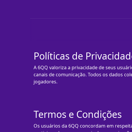
Políticas de Privacida
A 6QQ valoriza a privacidade de seus usuá
canais de comunicação. Todos os dados cole
jogadores.
Termos e Condições
Os usuários da 6QQ concordam em respeitar