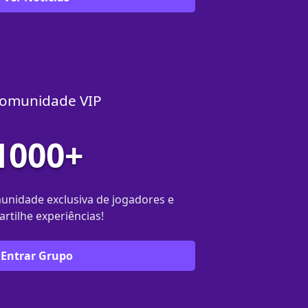
Comunidade VIP
1000+
unidade exclusiva de jogadores e
rtilhe experiências!
Entrar Grupo