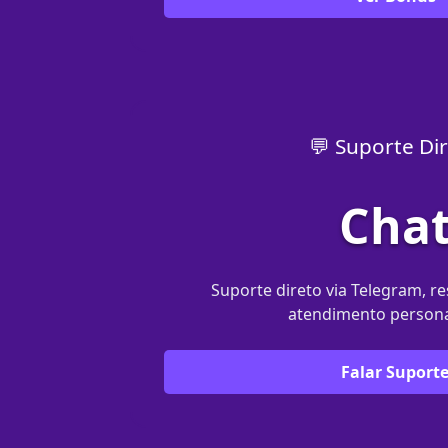
💬 Suporte Di
Cha
Suporte direto via Telegram, r
atendimento persona
Falar Suport