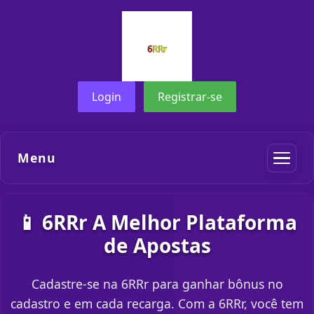
Login
Registrar-se
Menu
📱 6RRr A Melhor Plataforma
de Apostas
Cadastre-se na 6RRr para ganhar bônus no
cadastro e em cada recarga. Com a 6RRr, você tem