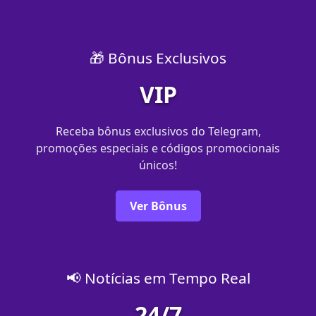
🎁 Bônus Exclusivos
VIP
Receba bônus exclusivos do Telegram,
promoções especiais e códigos promocionais
únicos!
Ver Bônus
📢 Notícias em Tempo Real
24/7