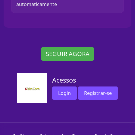
automaticamente
SEGUIR AGORA
Acessos
Login
Registrar-se