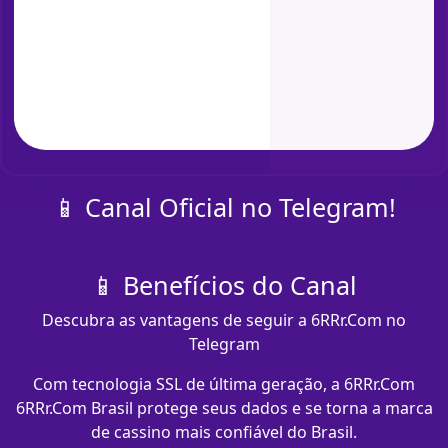
📱 Canal Oficial no Telegram!
📱 Benefícios do Canal
Descubra as vantagens de seguir a 6RRr.Com no
Telegram
Com tecnologia SSL de última geração, a 6RRr.Com
6RRr.Com Brasil protege seus dados e se torna a marca
de cassino mais confiável do Brasil.