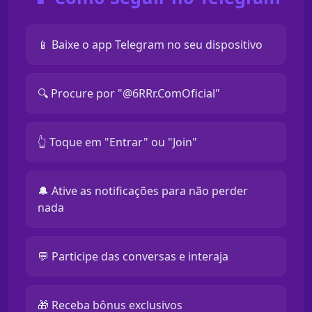
📱 Baixe o app Telegram no seu dispositivo
🔍 Procure por "@6RRr.ComOficial"
👆 Toque em "Entrar" ou "Join"
🔔 Ative as notificações para não perder
nada
💬 Participe das conversas e interaja
🎁 Receba bônus exclusivos