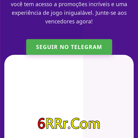
você tem acesso a promoções incríveis e uma
experiência de jogo inigualável. Junte-se aos
vencedores agora!
SEGUIR NO TELEGRAM