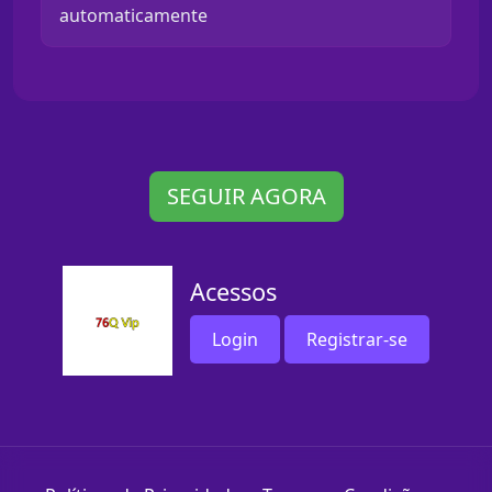
automaticamente
SEGUIR AGORA
Acessos
Login
Registrar-se