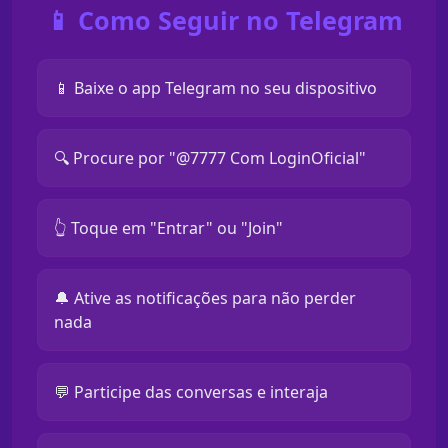
📱 Como Seguir no Telegram
📱 Baixe o app Telegram no seu dispositivo
🔍 Procure por "@7777 Com LoginOficial"
👆 Toque em "Entrar" ou "Join"
🔔 Ative as notificações para não perder
nada
💬 Participe das conversas e interaja