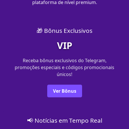
plataforma de nível premium.
🎁 Bônus Exclusivos
VIP
Receba bônus exclusivos do Telegram,
promoções especiais e códigos promocionais
únicos!
Ver Bônus
📢 Notícias em Tempo Real