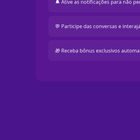
🔔 Ative as notificações para não p
💬 Participe das conversas e interaj
🎁 Receba bônus exclusivos autom