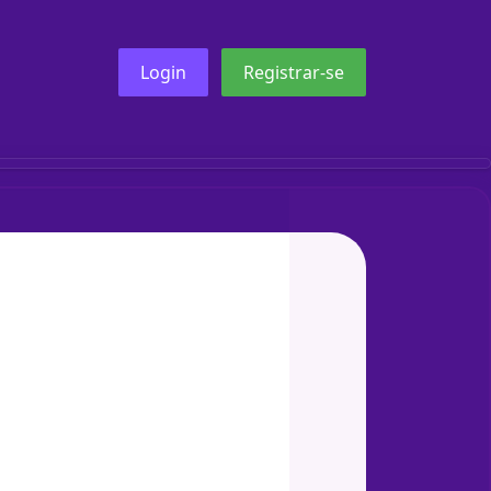
Login
Registrar-se