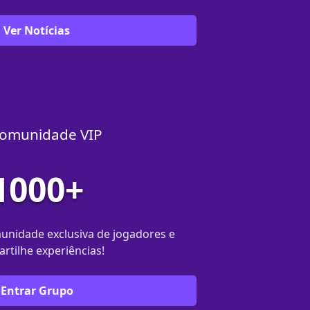
Ver Notícias
Comunidade VIP
1000+
unidade exclusiva de jogadores e
rtilhe experiências!
Entrar Grupo