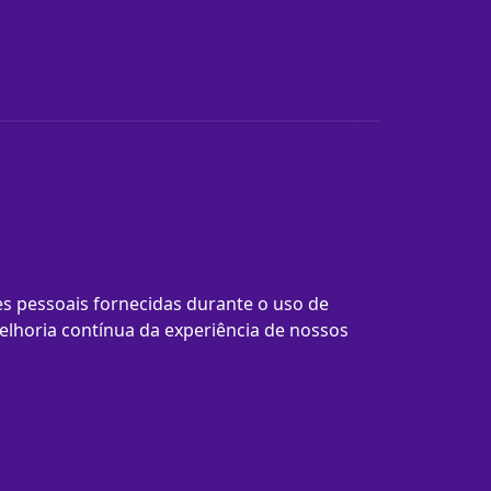
s pessoais fornecidas durante o uso de
elhoria contínua da experiência de nossos