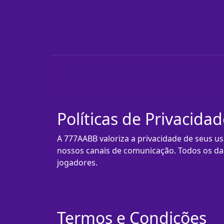
Políticas de Privacida
A 777AABB valoriza a privacidade de seus 
nossos canais de comunicação. Todos os dad
jogadores.
Termos e Condições