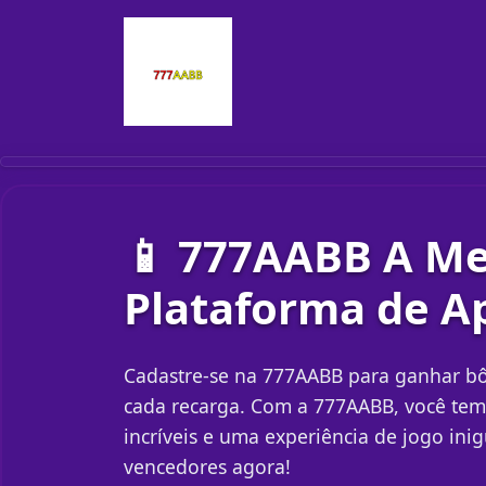
📱 777AABB A Me
Plataforma de A
Cadastre-se na 777AABB para ganhar b
cada recarga. Com a 777AABB, você te
incríveis e uma experiência de jogo inig
vencedores agora!