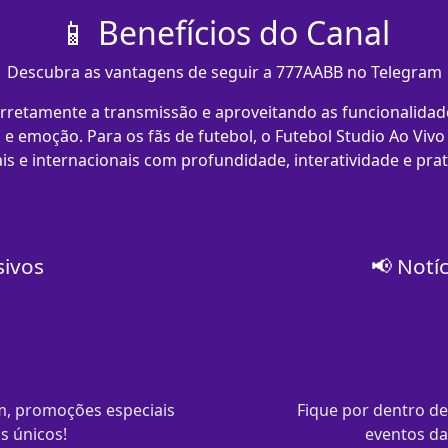
📱 Benefícios do Canal
Descubra as vantagens de seguir a 777AABB no Telegram
rretamente a transmissão e aproveitando as funcionalidades
e emoção. Para os fãs de futebol, o Futebol Studio Ao Viv
is e internacionais com profundidade, interatividade e prat
sivos
📢 Notí
m, promoções especiais
Fique por dentro d
s únicos!
eventos da