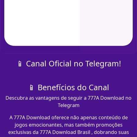
📱 Canal Oficial no Telegram!
📱 Benefícios do Canal
Descubra as vantagens de seguir a 777A Download no
Telegram
A 777A Download oferece não apenas conteúdo de
jogos emocionantes, mas também promoções
exclusivas da 777A Download Brasil , dobrando suas