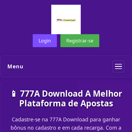
Login
Registrar-se
Menu
📱 777A Download A Melhor
Plataforma de Apostas
Cadastre-se na 777A Download para ganhar
bônus no cadastro e em cada recarga. Com a