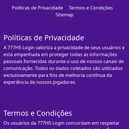
Políticas de Privacidade
Termos e Condições
Sitemap
Políticas de Privacidade
A 777H5 Login valoriza a privacidade de seus usuários e
está empenhada em proteger todas as informações
pessoais fornecidas durante o uso de nossos canais de
comunicação. Todos os dados coletados são utilizados
exclusivamente para fins de melhoria contínua da
experiência de nossos jogadores.
Termos e Condições
Os usuários da 777H5 Login concordam em respeitar