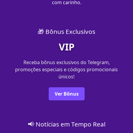
com carinho.
🎁 Bônus Exclusivos
VIP
Receba bônus exclusivos do Telegram,
promoções especiais e códigos promocionais
únicos!
Ver Bônus
📢 Notícias em Tempo Real