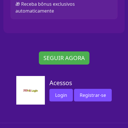
🎁 Receba bônus exclusivos
automaticamente
SEGUIR AGORA
Acessos
Login
Registrar-se