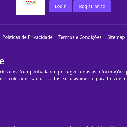
Login
Registrar-se
Políticas de Privacidade
Termos e Condições
Sitemap
de
ários e está empenhada em proteger todas as informações 
os coletados são utilizados exclusivamente para fins de m