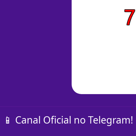
📱 Canal Oficial no Telegram!