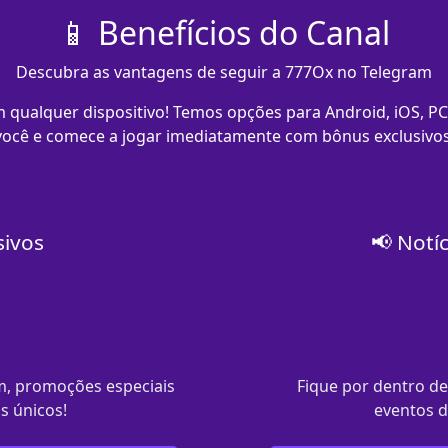
📱 Benefícios do Canal
Descubra as vantagens de seguir a 777Ox no Telegram
 qualquer dispositivo! Temos opções para Android, iOS, P
você e comece a jogar imediatamente com bônus exclusivos
sivos
📢 Notí
m, promoções especiais
Fique por dentro d
s únicos!
eventos d