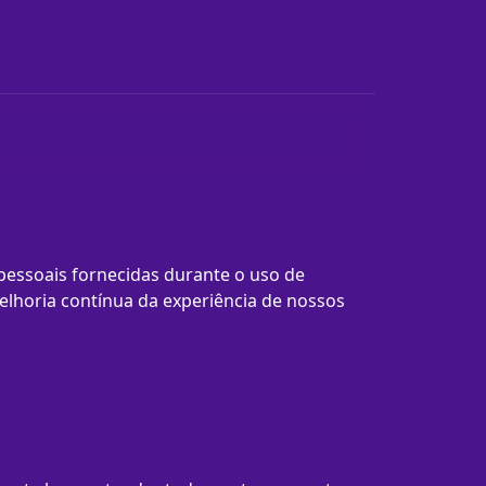
pessoais fornecidas durante o uso de
elhoria contínua da experiência de nossos