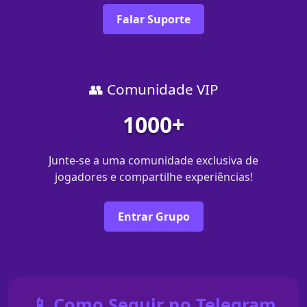
Falar Suporte
👥 Comunidade VIP
1000+
Junte-se a uma comunidade exclusiva de
jogadores e compartilhe experiências!
Entrar Grupo
📱 Como Seguir no Telegram