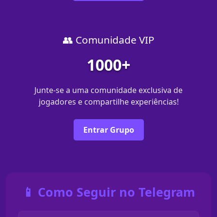
👥 Comunidade VIP
1000+
Junte-se a uma comunidade exclusiva de
jogadores e compartilhe experiências!
Entrar Grupo
📱 Como Seguir no Telegram