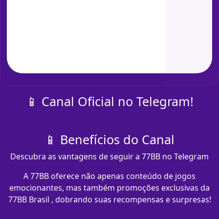
📱 Canal Oficial no Telegram!
📱 Benefícios do Canal
Descubra as vantagens de seguir a 77BB no Telegram
A 77BB oferece não apenas conteúdo de jogos
emocionantes, mas também promoções exclusivas da
77BB Brasil , dobrando suas recompensas e surpresas!