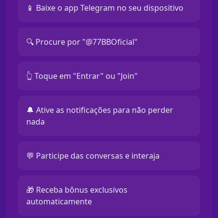
📱 Baixe o app Telegram no seu dispositivo
🔍 Procure por "@77BBOficial"
👆 Toque em "Entrar" ou "Join"
🔔 Ative as notificações para não perder
nada
💬 Participe das conversas e interaja
🎁 Receba bônus exclusivos
automaticamente