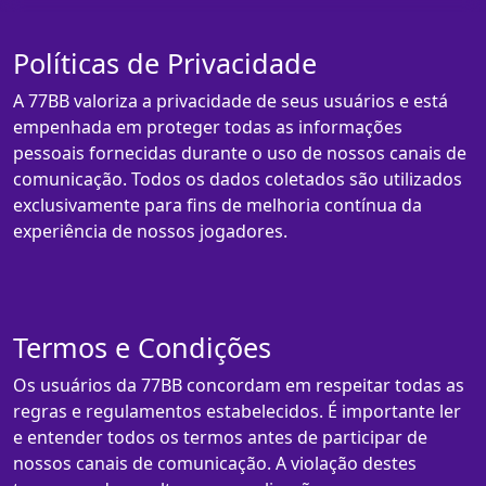
Políticas de Privacidade
A 77BB valoriza a privacidade de seus usuários e está
empenhada em proteger todas as informações
pessoais fornecidas durante o uso de nossos canais de
comunicação. Todos os dados coletados são utilizados
exclusivamente para fins de melhoria contínua da
experiência de nossos jogadores.
Termos e Condições
Os usuários da 77BB concordam em respeitar todas as
regras e regulamentos estabelecidos. É importante ler
e entender todos os termos antes de participar de
nossos canais de comunicação. A violação destes