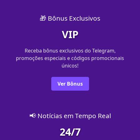
🎁 Bônus Exclusivos
VIP
Receba bônus exclusivos do Telegram,
promoções especiais e códigos promocionais
únicos!
Ver Bônus
📢 Notícias em Tempo Real
24/7