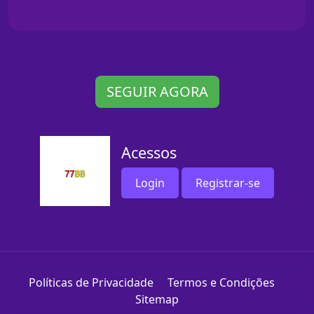
SEGUIR AGORA
Acessos
Login
Registrar-se
Políticas de Privacidade
Termos e Condições
Sitemap