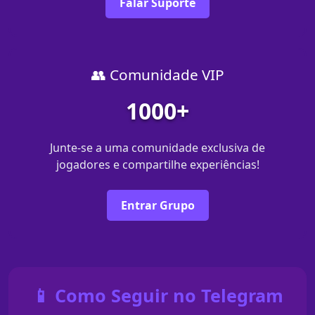
Falar Suporte
👥 Comunidade VIP
1000+
Junte-se a uma comunidade exclusiva de
jogadores e compartilhe experiências!
Entrar Grupo
📱 Como Seguir no Telegram