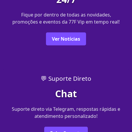
Fique por dentro de todas as novidades,
promoções e eventos da 77F Vip em tempo real!
Ver Notícias
💬 Suporte Direto
Chat
Suporte direto via Telegram, respostas rápidas e
atendimento personalizado!