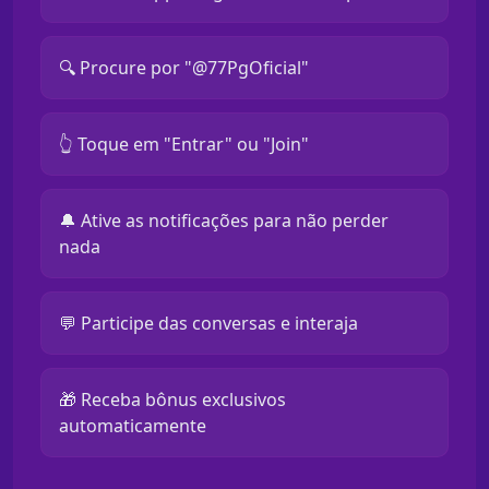
🔍 Procure por "@77PgOficial"
👆 Toque em "Entrar" ou "Join"
🔔 Ative as notificações para não perder
nada
💬 Participe das conversas e interaja
🎁 Receba bônus exclusivos
automaticamente