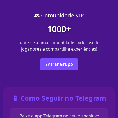
👥 Comunidade VIP
1000+
Junte-se a uma comunidade exclusiva de
jogadores e compartilhe experiências!
Entrar Grupo
📱 Como Seguir no Telegram
📱 Baixe o app Telegram no seu dispositivo