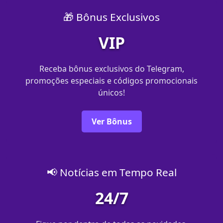
🎁 Bônus Exclusivos
VIP
Receba bônus exclusivos do Telegram,
promoções especiais e códigos promocionais
únicos!
Ver Bônus
📢 Notícias em Tempo Real
24/7