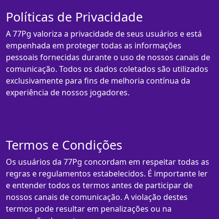
Políticas de Privacidade
A 77Pg valoriza a privacidade de seus usuários e está
empenhada em proteger todas as informações
pessoais fornecidas durante o uso de nossos canais de
comunicação. Todos os dados coletados são utilizados
exclusivamente para fins de melhoria contínua da
experiência de nossos jogadores.
Termos e Condições
Os usuários da 77Pg concordam em respeitar todas as
regras e regulamentos estabelecidos. É importante ler
e entender todos os termos antes de participar de
nossos canais de comunicação. A violação destes
termos pode resultar em penalizações ou na