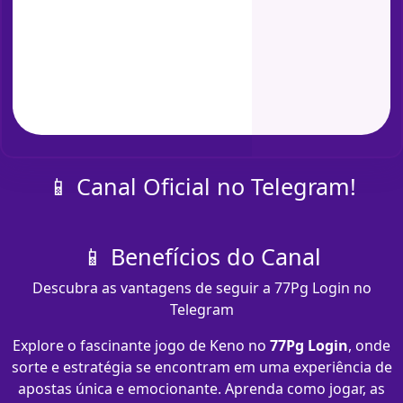
📱 Canal Oficial no Telegram!
📱 Benefícios do Canal
Descubra as vantagens de seguir a 77Pg Login no
Telegram
Explore o fascinante jogo de Keno no
77Pg Login
, onde
sorte e estratégia se encontram em uma experiência de
apostas única e emocionante. Aprenda como jogar, as