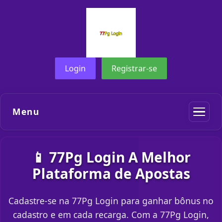
Login
Registrar-se
Menu
📱 77Pg Login A Melhor
Plataforma de Apostas
Cadastre-se na 77Pg Login para ganhar bônus no
cadastro e em cada recarga. Com a 77Pg Login,