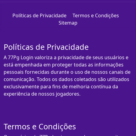
Políticas de Privacidade
Termos e Condições
Sitemap
Políticas de Privacidade
A 77Pg Login valoriza a privacidade de seus usuários e
está empenhada em proteger todas as informações
pessoais fornecidas durante o uso de nossos canais de
comunicação. Todos os dados coletados são utilizados
exclusivamente para fins de melhoria contínua da
experiência de nossos jogadores.
Termos e Condições