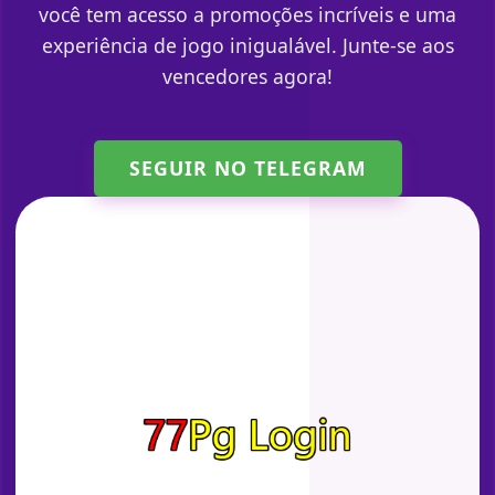
você tem acesso a promoções incríveis e uma
experiência de jogo inigualável. Junte-se aos
vencedores agora!
SEGUIR NO TELEGRAM