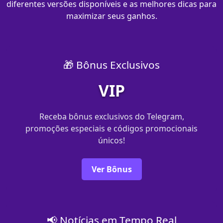
diferentes versões disponíveis e as melhores dicas para
maximizar seus ganhos.
🎁 Bônus Exclusivos
VIP
Receba bônus exclusivos do Telegram,
promoções especiais e códigos promocionais
únicos!
Ver Bônus
📢 Notícias em Tempo Real