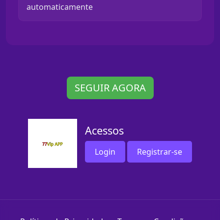
automaticamente
SEGUIR AGORA
Acessos
Login
Registrar-se