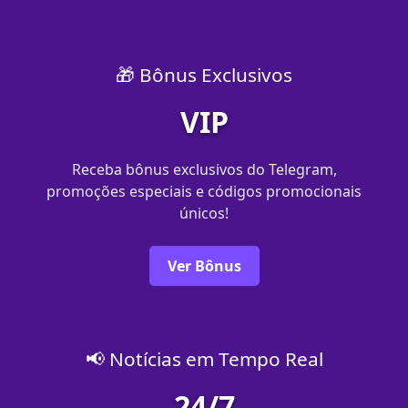
🎁 Bônus Exclusivos
VIP
Receba bônus exclusivos do Telegram,
promoções especiais e códigos promocionais
únicos!
Ver Bônus
📢 Notícias em Tempo Real
24/7