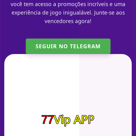
você tem acesso a promoções incríveis e uma
experiência de jogo inigualável. Junte-se aos
vencedores agora!
SEGUIR NO TELEGRAM