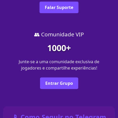
Falar Suporte
👥 Comunidade VIP
1000+
Junte-se a uma comunidade exclusiva de
jogadores e compartilhe experiências!
Entrar Grupo
📱 Como Seguir no Telegram