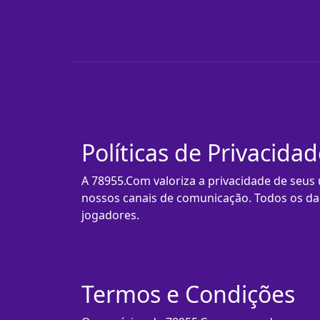
Políticas de Privacida
A 78955.Com valoriza a privacidade de seu
nossos canais de comunicação. Todos os dad
jogadores.
Termos e Condições