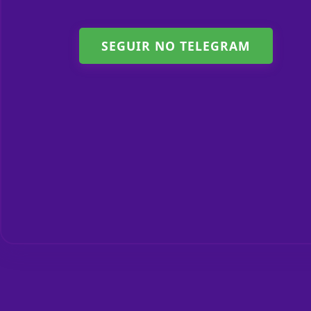
SEGUIR NO TELEGRAM