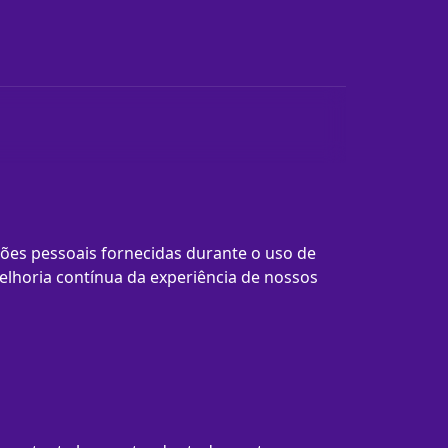
ões pessoais fornecidas durante o uso de
elhoria contínua da experiência de nossos