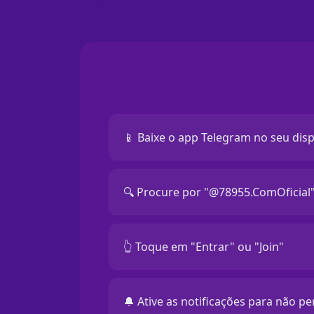
📱 Baixe o app Telegram no seu disp
🔍 Procure por "@78955.ComOficial
👆 Toque em "Entrar" ou "Join"
🔔 Ative as notificações para não p