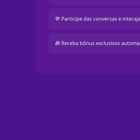
💬 Participe das conversas e interaj
🎁 Receba bônus exclusivos autom