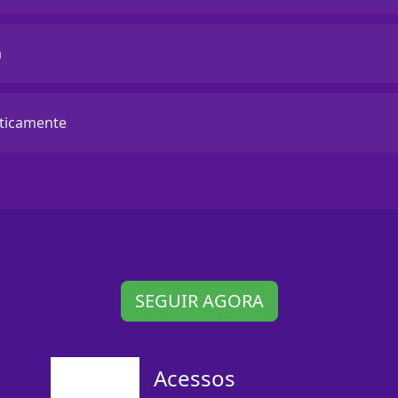
a
aticamente
SEGUIR AGORA
Acessos