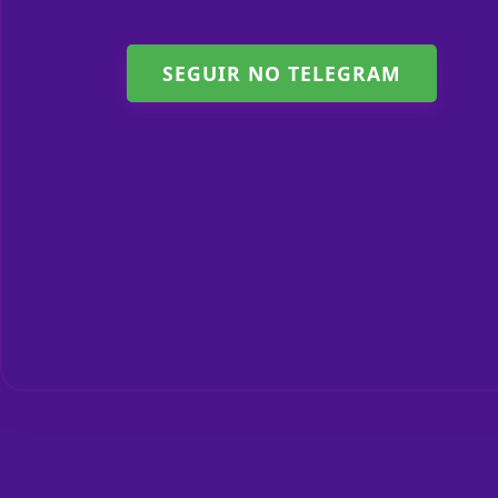
SEGUIR NO TELEGRAM