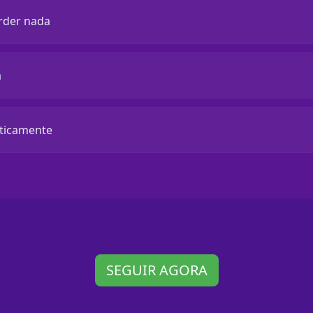
erder nada
a
aticamente
SEGUIR AGORA