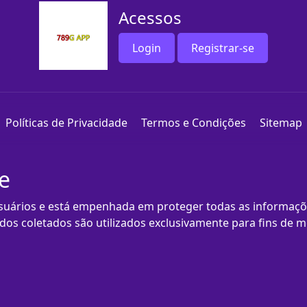
Acessos
Login
Registrar-se
Políticas de Privacidade
Termos e Condições
Sitemap
de
usuários e está empenhada em proteger todas as informaçõ
os coletados são utilizados exclusivamente para fins de m