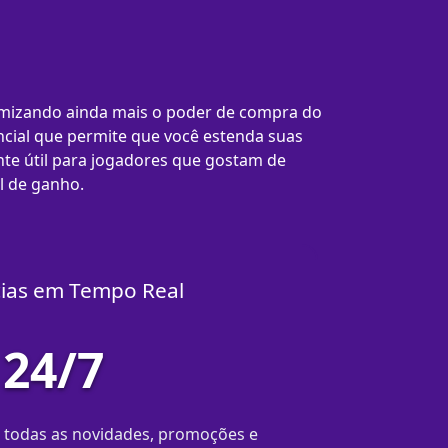
ximizando ainda mais o poder de compra do
ncial que permite que você estenda suas
nte útil para jogadores que gostam de
l de ganho.
cias em Tempo Real
24/7
e todas as novidades, promoções e