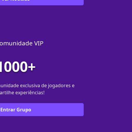
Comunidade VIP
1000+
unidade exclusiva de jogadores e
rtilhe experiências!
Entrar Grupo