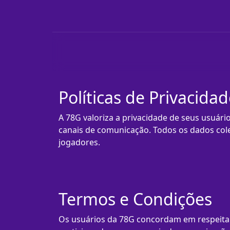
Políticas de Privacida
A 78G valoriza a privacidade de seus usuár
canais de comunicação. Todos os dados cole
jogadores.
Termos e Condições
Os usuários da 78G concordam em respeitar 