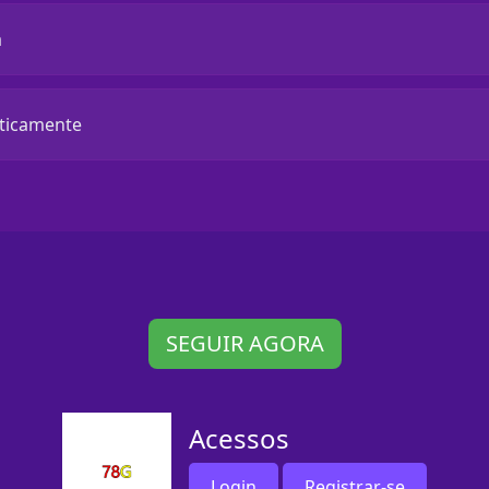
a
aticamente
SEGUIR AGORA
Acessos
Login
Registrar-se