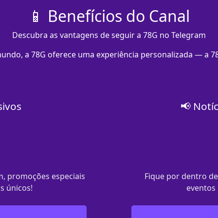
📱 Benefícios do Canal
Descubra as vantagens de seguir a 78G no Telegram
ndo, a 78G oferece uma experiência personalizada — a 78G 
sivos
📢 Notí
m, promoções especiais
Fique por dentro d
s únicos!
eventos