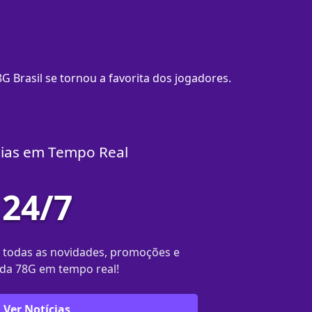
Brasil se tornou a favorita dos jogadores.
cias em Tempo Real
24/7
e todas as novidades, promoções e
 da 78G em tempo real!
Ver Notícias