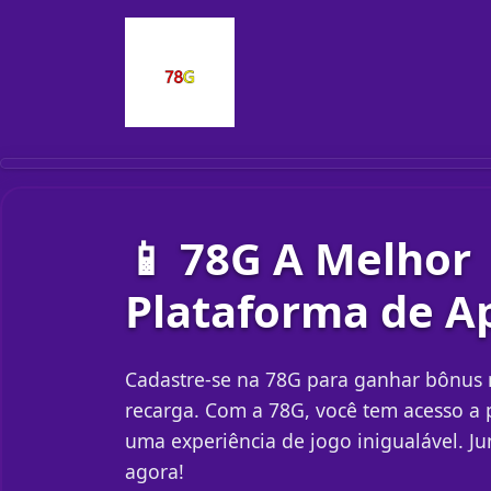
📱 78G A Melhor
Plataforma de A
Cadastre-se na 78G para ganhar bônus 
recarga. Com a 78G, você tem acesso a 
uma experiência de jogo inigualável. J
agora!