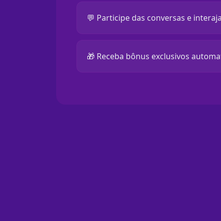
💬 Participe das conversas e interaj
🎁 Receba bônus exclusivos autom