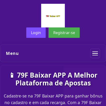
Login
Registrar-se
Menu
📱 79F Baixar APP A Melhor
Plataforma de Apostas
Cadastre-se na 79F Baixar APP para ganhar bônus
no cadastro e em cada recarga. Com a 79F Baixar