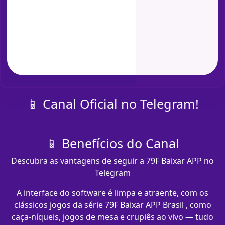
📱 Canal Oficial no Telegram!
📱 Benefícios do Canal
Descubra as vantagens de seguir a 79F Baixar APP no
Telegram
A interface do software é limpa e atraente, com os
clássicos jogos da série 79F Baixar APP Brasil , como
caça-níqueis, jogos de mesa e crupiês ao vivo — tudo