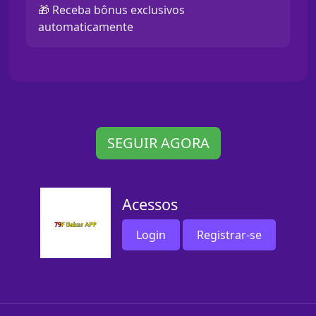
🎁 Receba bônus exclusivos
automaticamente
SEGUIR AGORA
Acessos
Login
Registrar-se