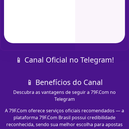
📱 Canal Oficial no Telegram!
📱 Benefícios do Canal
Descubra as vantagens de seguir a 79F.Com no
Telegram
A 79F.Com oferece serviços oficiais recomendados — a
plataforma 79F.Com Brasil possui credibilidade
reconhecida, sendo sua melhor escolha para apostas