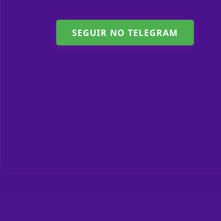
SEGUIR NO TELEGRAM