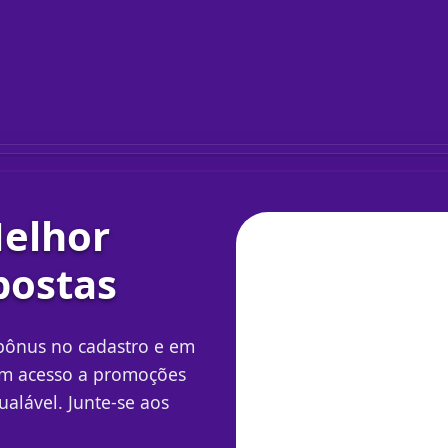
elhor
postas
bônus no cadastro e em
em acesso a promoções
ualável. Junte-se aos