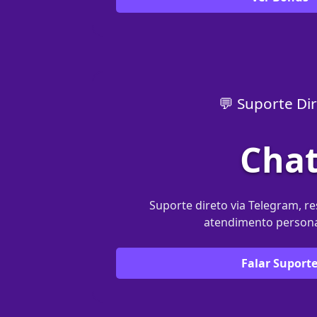
💬 Suporte Di
Cha
Suporte direto via Telegram, r
atendimento persona
Falar Suport