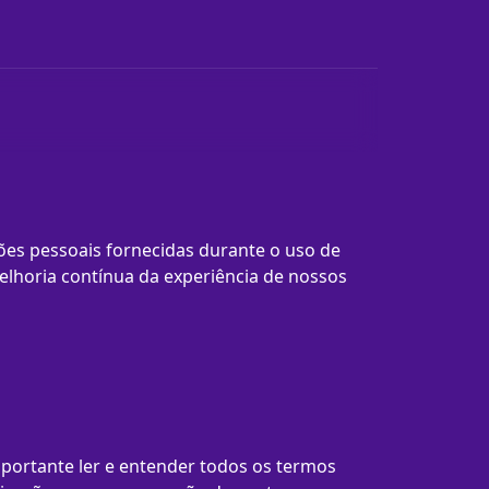
ões pessoais fornecidas durante o uso de
elhoria contínua da experiência de nossos
portante ler e entender todos os termos