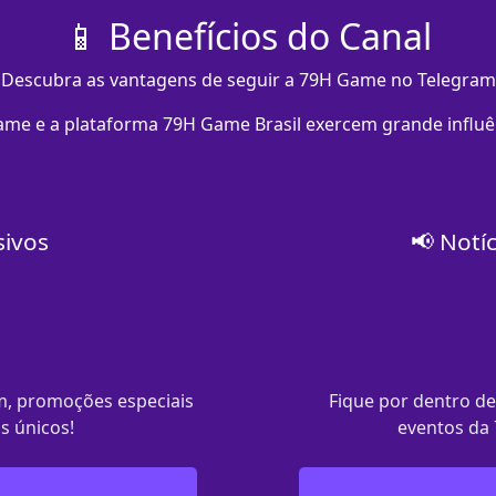
📱 Benefícios do Canal
Descubra as vantagens de seguir a 79H Game no Telegram
ame e a plataforma 79H Game Brasil exercem grande influê
sivos
📢 Notí
m, promoções especiais
Fique por dentro d
s únicos!
eventos da