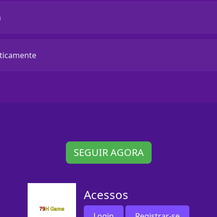
a
aticamente
SEGUIR AGORA
Acessos
Login
Registrar-se