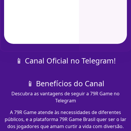
📱 Canal Oficial no Telegram!
📱 Benefícios do Canal
Descubra as vantagens de seguir a 79R Game no
Telegram
A 79R Game atende às necessidades de diferentes
públicos, e a plataforma 79R Game Brasil quer ser o lar
dos jogadores que amam curtir a vida com diversão.