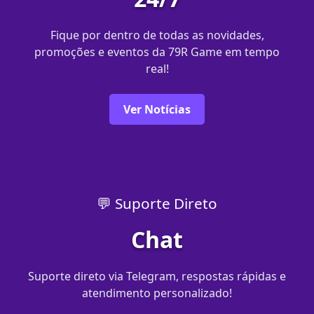
Fique por dentro de todas as novidades,
promoções e eventos da 79R Game em tempo
real!
Ver Notícias
💬 Suporte Direto
Chat
Suporte direto via Telegram, respostas rápidas e
atendimento personalizado!