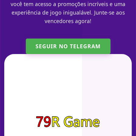
você tem acesso a promoções incríveis e uma
experiência de jogo inigualável. Junte-se aos
vencedores agora!
SEGUIR NO TELEGRAM