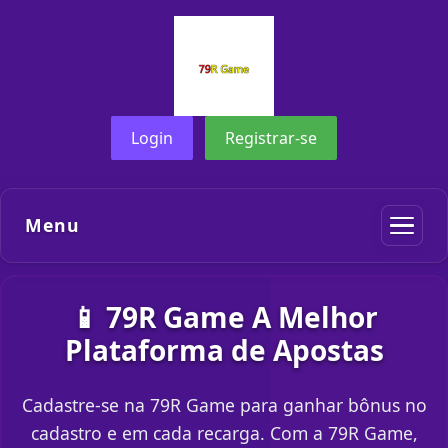
Login
Registrar-se
Menu
📱 79R Game A Melhor
Plataforma de Apostas
Cadastre-se na 79R Game para ganhar bônus no
cadastro e em cada recarga. Com a 79R Game,