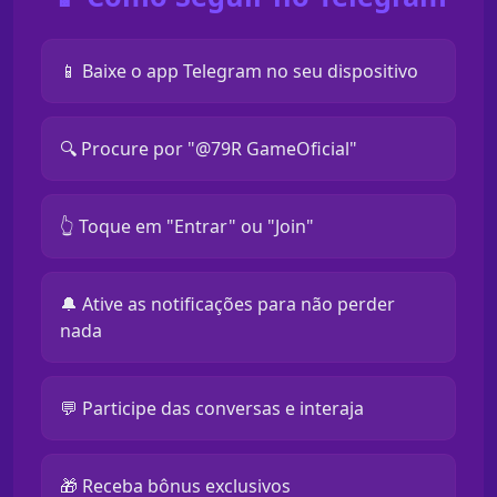
📱 Baixe o app Telegram no seu dispositivo
🔍 Procure por "@79R GameOficial"
👆 Toque em "Entrar" ou "Join"
🔔 Ative as notificações para não perder
nada
💬 Participe das conversas e interaja
🎁 Receba bônus exclusivos