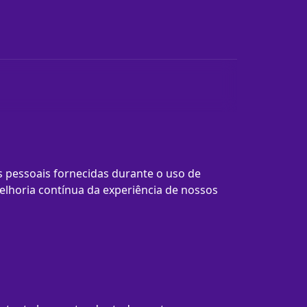
s pessoais fornecidas durante o uso de
elhoria contínua da experiência de nossos