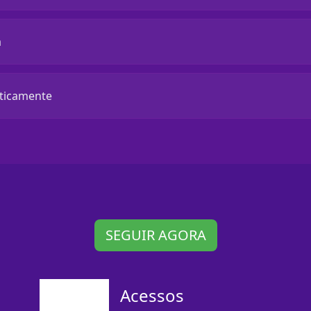
a
aticamente
SEGUIR AGORA
Acessos