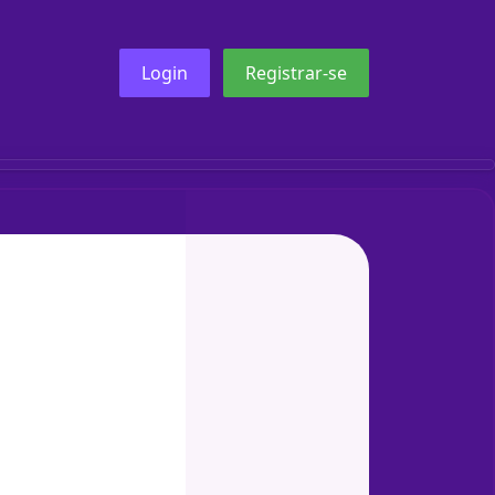
Login
Registrar-se