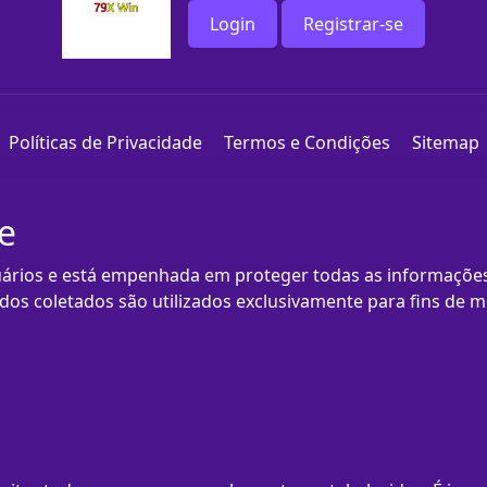
Login
Registrar-se
Políticas de Privacidade
Termos e Condições
Sitemap
de
suários e está empenhada em proteger todas as informaçõe
os coletados são utilizados exclusivamente para fins de m