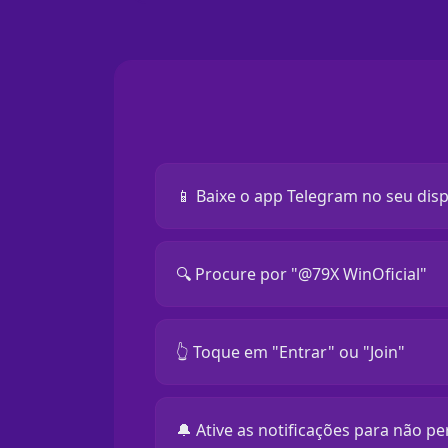
📱 Baixe o app Telegram no seu disp
🔍 Procure por "@79X WinOficial"
👆 Toque em "Entrar" ou "Join"
🔔 Ative as notificações para não p