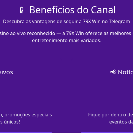
📱 Benefícios do Canal
Descubra as vantagens de seguir a 79X Win no Telegram
ssino ao vivo reconhecido — a 79X Win oferece as melhores
entretenimento mais variados.
sivos
📢 Notí
m, promoções especiais
Fique por dentro d
s únicos!
eventos d