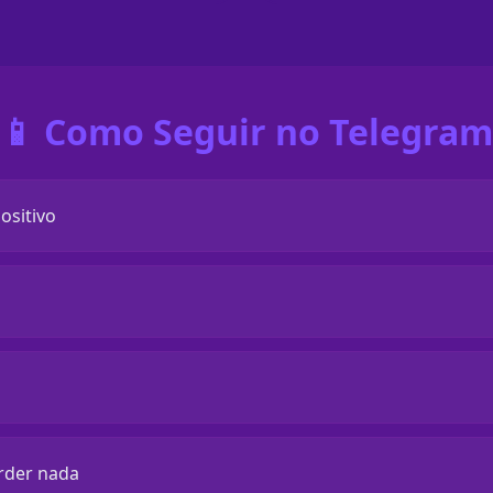
📱 Como Seguir no Telegram
ositivo
erder nada