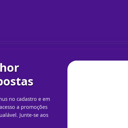
lhor
postas
nus no cadastro e em
 acesso a promoções
ualável. Junte-se aos