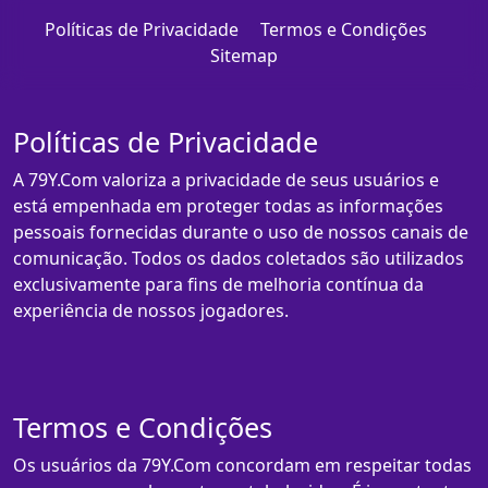
Políticas de Privacidade
Termos e Condições
Sitemap
Políticas de Privacidade
A 79Y.Com valoriza a privacidade de seus usuários e
está empenhada em proteger todas as informações
pessoais fornecidas durante o uso de nossos canais de
comunicação. Todos os dados coletados são utilizados
exclusivamente para fins de melhoria contínua da
experiência de nossos jogadores.
Termos e Condições
Os usuários da 79Y.Com concordam em respeitar todas