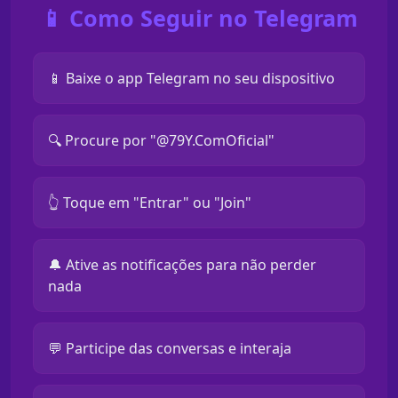
📱 Como Seguir no Telegram
📱 Baixe o app Telegram no seu dispositivo
🔍 Procure por "@79Y.ComOficial"
👆 Toque em "Entrar" ou "Join"
🔔 Ative as notificações para não perder
nada
💬 Participe das conversas e interaja