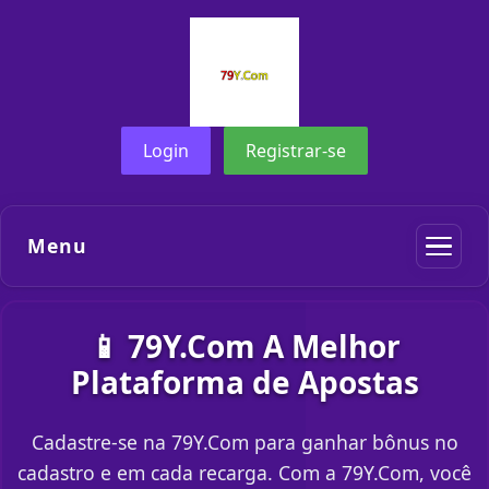
Login
Registrar-se
Menu
📱 79Y.Com A Melhor
Plataforma de Apostas
Cadastre-se na 79Y.Com para ganhar bônus no
cadastro e em cada recarga. Com a 79Y.Com, você