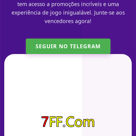
tem acesso a promoções incríveis e uma
experiência de jogo inigualável. Junte-se aos
vencedores agora!
SEGUIR NO TELEGRAM