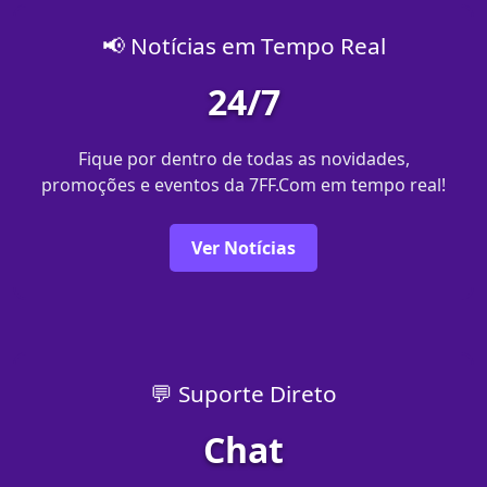
📢 Notícias em Tempo Real
24/7
Fique por dentro de todas as novidades,
promoções e eventos da 7FF.Com em tempo real!
Ver Notícias
💬 Suporte Direto
Chat