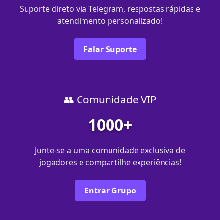
Suporte direto via Telegram, respostas rápidas e
atendimento personalizado!
Falar Suporte
👥 Comunidade VIP
1000+
Junte-se a uma comunidade exclusiva de
jogadores e compartilhe experiências!
Entrar Grupo