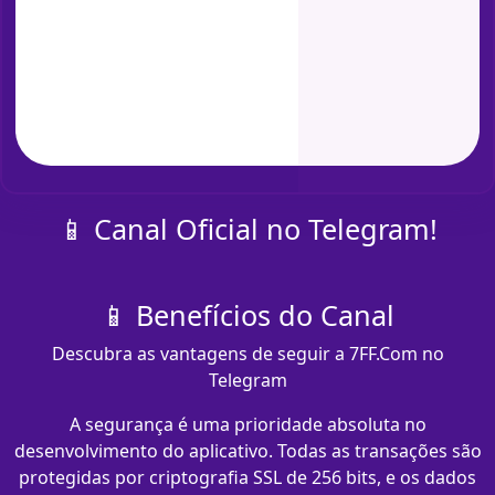
📱 Canal Oficial no Telegram!
📱 Benefícios do Canal
Descubra as vantagens de seguir a 7FF.Com no
Telegram
A segurança é uma prioridade absoluta no
desenvolvimento do aplicativo. Todas as transações são
protegidas por criptografia SSL de 256 bits, e os dados