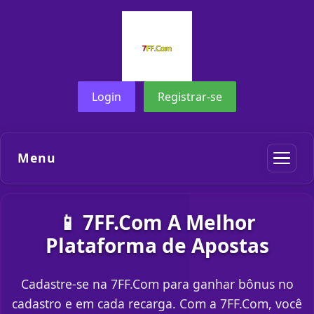
Login
Registrar-se
Menu
📱 7FF.Com A Melhor
Plataforma de Apostas
Cadastre-se na 7FF.Com para ganhar bônus no
cadastro e em cada recarga. Com a 7FF.Com, você