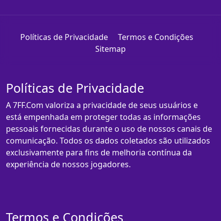
Políticas de Privacidade
Termos e Condições
Sitemap
Políticas de Privacidade
A 7FF.Com valoriza a privacidade de seus usuários e
está empenhada em proteger todas as informações
pessoais fornecidas durante o uso de nossos canais de
comunicação. Todos os dados coletados são utilizados
exclusivamente para fins de melhoria contínua da
experiência de nossos jogadores.
Termos e Condições