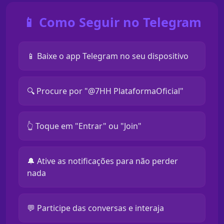
📱 Como Seguir no Telegram
📱 Baixe o app Telegram no seu dispositivo
🔍 Procure por "@7HH PlataformaOficial"
👆 Toque em "Entrar" ou "Join"
🔔 Ative as notificações para não perder
nada
💬 Participe das conversas e interaja