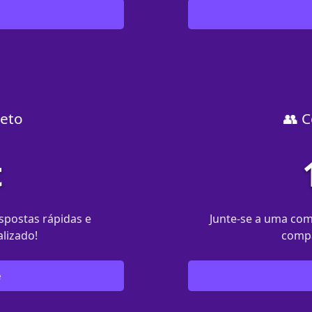
reto
👥 
t
espostas rápidas e
Junte-se a uma com
lizado!
compa
e