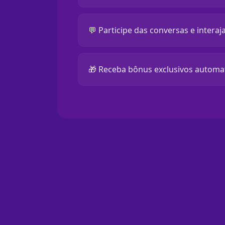
💬 Participe das conversas e interaj
🎁 Receba bônus exclusivos autom