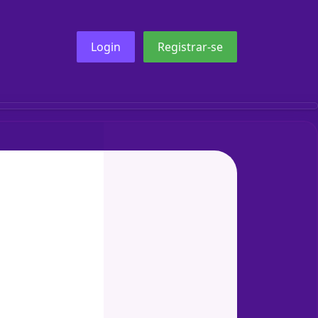
Login
Registrar-se