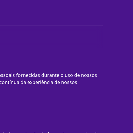
essoais fornecidas durante o uso de nossos
 contínua da experiência de nossos