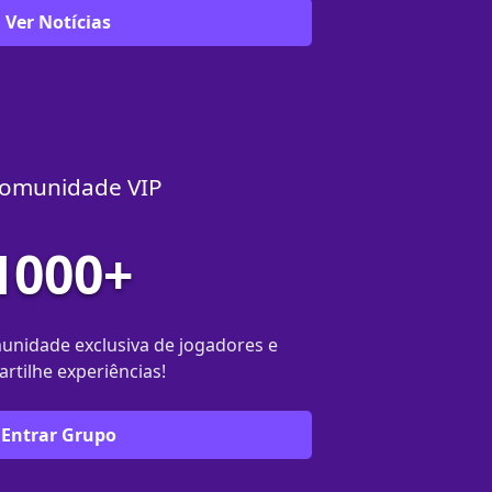
Ver Notícias
Comunidade VIP
1000+
unidade exclusiva de jogadores e
rtilhe experiências!
Entrar Grupo