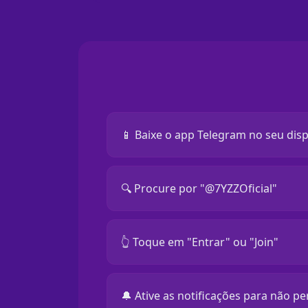
📱 Baixe o app Telegram no seu disp
🔍 Procure por "@7YZZOficial"
👆 Toque em "Entrar" ou "Join"
🔔 Ative as notificações para não p