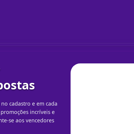
r
postas
 no cadastro e em cada
 promoções incríveis e
unte-se aos vencedores