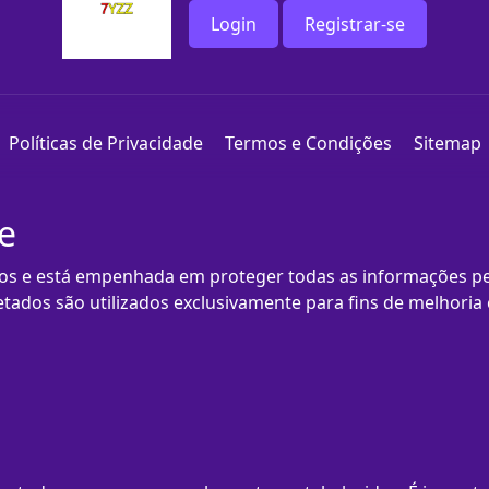
Login
Registrar-se
Políticas de Privacidade
Termos e Condições
Sitemap
de
rios e está empenhada em proteger todas as informações p
tados são utilizados exclusivamente para fins de melhoria