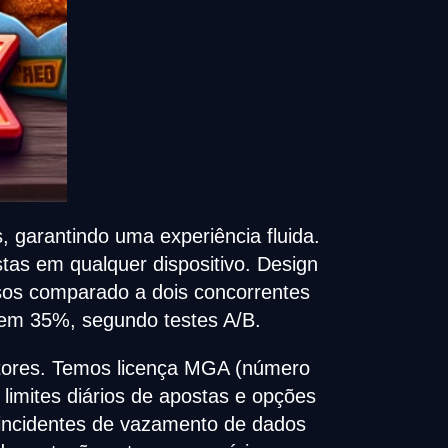
garantindo uma experiência fluida.
tas em qualquer dispositivo. Design
sos comparado a dois concorrentes
 em 35%, segundo testes A/B.
fatores. Temos licença MGA (número
imites diários de apostas e opções
 incidentes de vazamento de dados