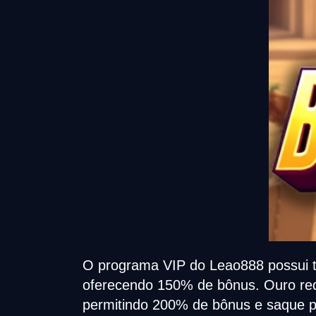
O programa VIP do Leao888 possui tr
oferecendo 150% de bônus. Ouro re
permitindo 200% de bônus e saque pr