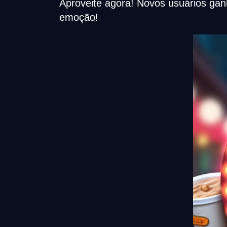
Aproveite agora! Novos usuários ga
emoção!