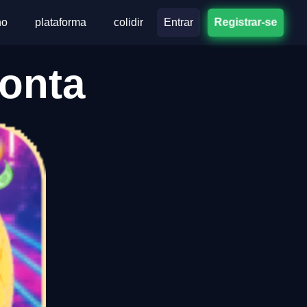
no
plataforma
colidir
Entrar
Registrar-se
onta